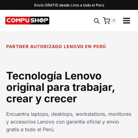
Saltar
Envío GRATIS desde Lima a todo el Perú
al
contenido
0
PARTNER AUTORIZADO LENOVO EN PERÚ
Tecnología Lenovo
original para trabajar,
crear y crecer
Encuentra laptops, desktops, workstations, monitores
y accesorios Lenovo con garantía oficial y envío
gratis a todo el Perú.