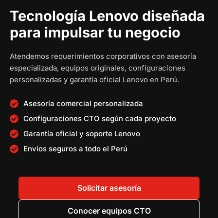
g
t
a
n
Tecnología Lenovo diseñada
i
u
l
a
para impulsar tu negocio
n
a
e
l
a
l
s
e
l
e
:
r
Atendemos requerimientos corporativos con asesoría
e
s
S
a
especializada, equipos originales, configuraciones
r
:
/
:
personalizadas y garantía oficial Lenovo en Perú.
a
S
S
:
/
1
/
Asesoría comercial personalizada
S
2
Configuraciones CTO según cada proyecto
/
1
,
1
Garantía oficial y soporte Lenovo
0
5
3
1
,
9
,
Envíos seguros a todo el Perú
2
8
0
2
,
9
.
9
0
5
0
4
Solicitar asesoría
5
.
0
.
9
0
.
0
Conocer equipos CTO
.
0
0