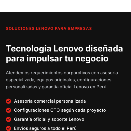
c
i
i
c
t
g
g
t
u
i
i
u
a
n
n
a
l
a
a
l
SOLUCIONES LENOVO PARA EMPRESAS
e
l
l
e
s
e
e
s
Tecnología Lenovo diseñada
:
r
r
:
S
a
a
S
para impulsar tu negocio
/
:
:
/
S
S
Atendemos requerimientos corporativos con asesoría
1
/
/
6
especializada, equipos originales, configuraciones
2
,
personalizadas y garantía oficial Lenovo en Perú.
,
1
7
4
5
3
,
9
Asesoría comercial personalizada
9
,
8
0
Configuraciones CTO según cada proyecto
5
6
6
.
.
8
0
0
Garantía oficial y soporte Lenovo
0
0
.
0
Envíos seguros a todo el Perú