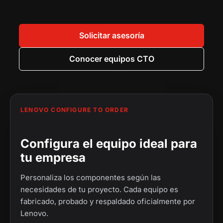
0
.
0
.
.
0
0
0
.
Solicitar asesoría
.
Conocer equipos CTO
LENOVO CONFIGURE TO ORDER
Configura el equipo ideal para
tu empresa
Personaliza los componentes según las
necesidades de tu proyecto. Cada equipo es
fabricado, probado y respaldado oficialmente por
Lenovo.