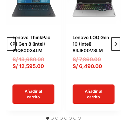
Lenovo ThinkPad
Lenovo LOQ Gen
P1 Gen 8 (Intel)
10 (Intel)
21Q80034LM
83JE00V3LM
E
E
S/
13,680.00
S/
7,860.00
E
l
l
E
S/
12,595.00
S/
6,490.00
l
p
p
l
p
r
r
p
r
e
e
r
Añadir al
Añadir al
e
c
c
e
carrito
carrito
c
i
i
c
i
o
o
i
o
o
o
o
a
r
r
a