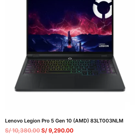
Lenovo Legion Pro 5 Gen 10 (AMD) 83LT003NLM
El
El
S/
10,380.00
S/
9,290.00
precio
precio