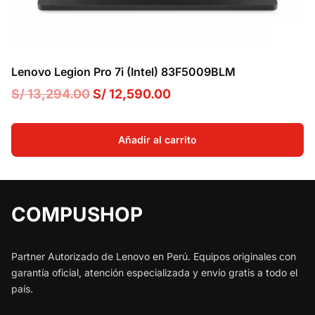
Lenovo Legion Pro 7i (Intel) 83F5009BLM
El
El
S/
13,294.00
S/
12,590.00
precio
precio
original
actual
Añadir al carrito
era:
es:
S/ 13,294.00.
S/ 12,590.00.
COMPUSHOP
Partner Autorizado de Lenovo en Perú. Equipos originales con
garantía oficial, atención especializada y envío gratis a todo el
país.