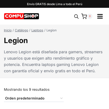
Saltar
Envío GRATIS desde Lima a todo el Perú
al
contenido
0
Inicio
/
Catálogo
/
Laptops
/
Legion
Legion
Lenovo Legion está diseñada para gamers, streamers
y usuarios que exigen alto rendimiento gráfico y
potencia. Encuentra laptops gaming Lenovo Legion
con garantía oficial y envío gratis en todo el Perú.
Mostrando los 9 resultados