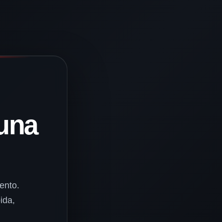
una
ento.
ida,