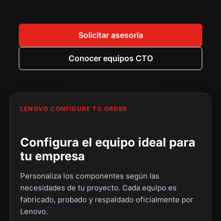
0
.
0
.
.
0
0
0
.
Solicitar asesoría
.
Conocer equipos CTO
LENOVO CONFIGURE TO ORDER
Configura el equipo ideal para
tu empresa
Personaliza los componentes según las
necesidades de tu proyecto. Cada equipo es
fabricado, probado y respaldado oficialmente por
Lenovo.