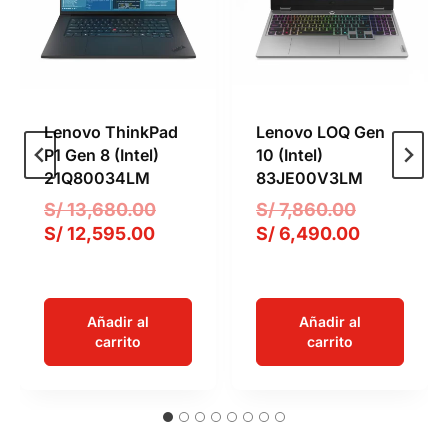
Lenovo ThinkPad
Lenovo LOQ Gen
P1 Gen 8 (Intel)
10 (Intel)
21Q80034LM
83JE00V3LM
E
E
S/
13,680.00
S/
7,860.00
E
l
l
E
S/
12,595.00
S/
6,490.00
l
p
p
l
p
r
r
p
r
e
e
r
Añadir al
Añadir al
e
c
c
e
carrito
carrito
c
i
i
c
i
o
o
i
o
o
o
o
a
r
r
a