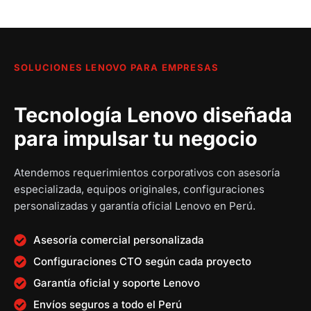
c
i
i
c
t
g
g
t
u
i
i
u
a
n
n
a
l
a
a
l
SOLUCIONES LENOVO PARA EMPRESAS
e
l
l
e
s
e
e
s
Tecnología Lenovo diseñada
:
r
r
:
S
a
a
S
para impulsar tu negocio
/
:
:
/
S
S
Atendemos requerimientos corporativos con asesoría
1
/
/
6
especializada, equipos originales, configuraciones
2
,
personalizadas y garantía oficial Lenovo en Perú.
,
1
7
4
5
3
,
9
Asesoría comercial personalizada
9
,
8
0
Configuraciones CTO según cada proyecto
5
6
6
.
.
8
0
0
Garantía oficial y soporte Lenovo
0
0
.
0
Envíos seguros a todo el Perú