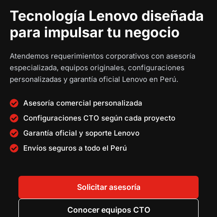
g
t
a
n
Tecnología Lenovo diseñada
i
u
l
a
para impulsar tu negocio
n
a
e
l
a
l
s
e
l
e
:
r
Atendemos requerimientos corporativos con asesoría
e
s
S
a
especializada, equipos originales, configuraciones
r
:
/
:
personalizadas y garantía oficial Lenovo en Perú.
a
S
S
:
/
1
/
Asesoría comercial personalizada
S
2
Configuraciones CTO según cada proyecto
/
1
,
1
Garantía oficial y soporte Lenovo
0
5
3
1
,
9
,
Envíos seguros a todo el Perú
2
8
0
2
,
9
.
9
0
5
0
4
Solicitar asesoría
5
.
0
.
9
0
.
0
Conocer equipos CTO
.
0
0