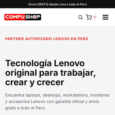
Saltar
Envío GRATIS desde Lima a todo el Perú
al
contenido
0
PARTNER AUTORIZADO LENOVO EN PERÚ
Tecnología Lenovo
original para trabajar,
crear y crecer
Encuentra laptops, desktops, workstations, monitores
y accesorios Lenovo con garantía oficial y envío
gratis a todo el Perú.