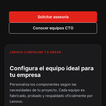
0
.
0
.
.
0
0
0
.
Solicitar asesoría
.
Conocer equipos CTO
LENOVO CONFIGURE TO ORDER
Configura el equipo ideal para
tu empresa
Personaliza los componentes según las
necesidades de tu proyecto. Cada equipo es
fabricado, probado y respaldado oficialmente por
Lenovo.