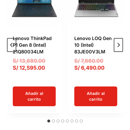
Lenovo ThinkPad
Lenovo LOQ Gen
P1 Gen 8 (Intel)
10 (Intel)
21Q80034LM
83JE00V3LM
E
E
S/
13,680.00
S/
7,860.00
E
l
l
E
S/
12,595.00
S/
6,490.00
l
p
p
l
p
r
r
p
r
e
e
r
Añadir al
Añadir al
e
c
c
e
carrito
carrito
c
i
i
c
i
o
o
i
o
o
o
o
a
r
r
a