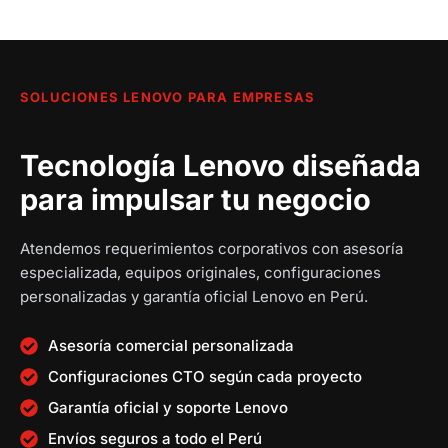
c
i
i
c
t
g
g
t
u
i
i
u
a
n
n
a
l
a
a
l
SOLUCIONES LENOVO PARA EMPRESAS
e
l
l
e
s
e
e
s
Tecnología Lenovo diseñada
:
r
r
:
S
a
a
S
para impulsar tu negocio
/
:
:
/
S
S
Atendemos requerimientos corporativos con asesoría
1
/
/
6
especializada, equipos originales, configuraciones
2
,
personalizadas y garantía oficial Lenovo en Perú.
,
1
7
4
5
3
,
9
Asesoría comercial personalizada
9
,
8
0
Configuraciones CTO según cada proyecto
5
6
6
.
.
8
0
0
Garantía oficial y soporte Lenovo
0
0
.
0
Envíos seguros a todo el Perú